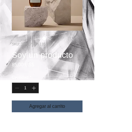
SKU: 364215376135199
Soy un producto
Precio
85,00 US$
Cantidad
*
Agregar al carrito
Soy la descripción de un producto. Soy 
el lugar ideal para agregar detalles sobre 