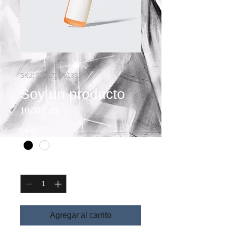
SKU: 364115376135191
Soy un producto
Precio
10,00 US$
Color
*
Cantidad
*
Agregar al carrito